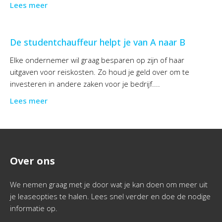
Lees meer
De studentchauffeur helpt je van A naar B
Elke ondernemer wil graag besparen op zijn of haar
uitgaven voor reiskosten. Zo houd je geld over om te
investeren in andere zaken voor je bedrijf....
Lees meer
Over ons
We nemen graag met je door wat je kan doen om meer uit
je leaseopties te halen. Lees snel verder en doe de nodige
informatie op.