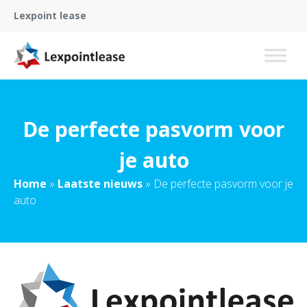
Lexpoint lease
De perfecte pasvorm voor
je auto
Home
»
Laatste nieuws
»
De perfecte pasvorm voor je
auto