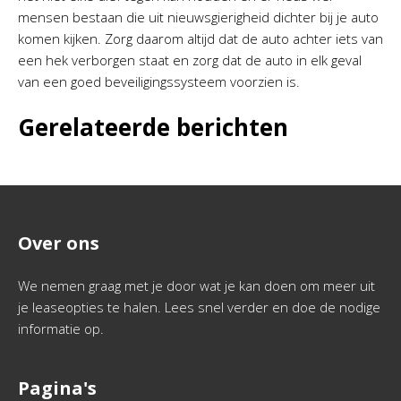
mensen bestaan die uit nieuwsgierigheid dichter bij je auto
komen kijken. Zorg daarom altijd dat de auto achter iets van
een hek verborgen staat en zorg dat de auto in elk geval
van een goed beveiligingssysteem voorzien is.
Gerelateerde berichten
Over ons
We nemen graag met je door wat je kan doen om meer uit
je leaseopties te halen. Lees snel verder en doe de nodige
informatie op.
Pagina's